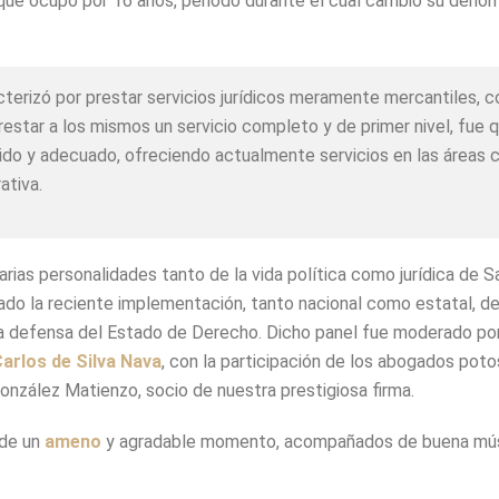
 que ocupó por 16 años, periodo durante el cual cambió su denom
racterizó por prestar servicios jurídicos meramente mercantiles,
restar a los mismos un servicio completo y de primer nivel, fue 
o y adecuado, ofreciendo actualmente servicios en las áreas corp
ativa.
arias personalidades tanto de la vida política como jurídica de 
ado la reciente implementación, tanto nacional como estatal, 
 la defensa del Estado de Derecho. Dicho panel fue moderado por 
arlos de Silva Nava
, con la participación de los abogados pot
onzález Matienzo, socio de nuestra prestigiosa firma.
 de un
ameno
y agradable momento, acompañados de buena músic