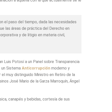
inación a aquella con la que actualmente se le
 con el paso del tiempo, dada las necesidades
que las áreas de práctica del Derecho en
orativa y de litigio en materia civil,
San Luis Potosí a un Panel sobre Transparencia
de un Sistema
Anticorrupción
moderno y
el muy distinguido Ministro en Retiro de la
osinos José Mario de la Garza Marroquín, Ángel
a, canapés y bebidas, cortesía de sus