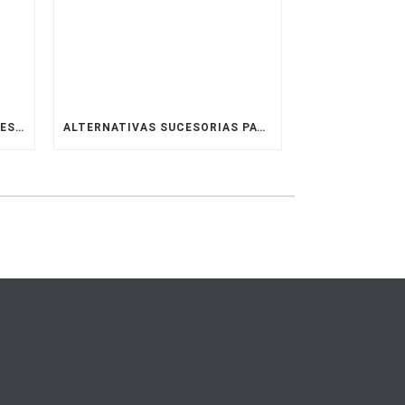
PERSONAS MORALES CON FINES NO LUCRATIVOS Y DONATARIAS AUTORIZADAS EN MÉXICO.
ALTERNATIVAS SUCESORIAS PATRIMONIALES