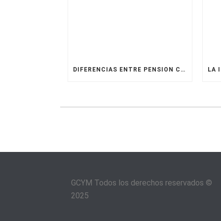
DIFERENCIAS ENTRE PENSION COMPENSATORIA E INDEMNMINAZACION POR BIENES ADQUIRIDOS EN EL MATRIMONIO ¿PUEDEN COEXISTIR?
GCYM Todos los derechos reservados ©
2025