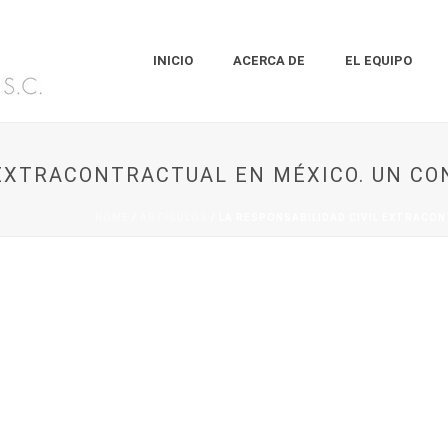
INICIO
ACERCA DE
EL EQUIPO
 EXTRACONTRACTUAL EN MÉXICO. UN CO
HOME
/
ARTÍCULOS
/ LA RESPONSABILIDAD CIVIL EXTRACO