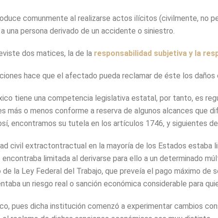
roduce comunmente al realizarse actos ilícitos (civilmente, no
e a una persona derivado de un accidente o siniestro.
eviste dos matices, la de la
responsabilidad subjetiva y la res
aciones hace que el afectado pueda reclamar de éste los daños c
co tiene una competencia legislativa estatal, por tanto, es regu
es más o menos conforme a reserva de algunos alcances que difie
í, encontramos su tutela en los artículos 1746, y siguientes del
ad civil extractontractual en la mayoría de los Estados estaba l
 encontraba limitada al derivarse para ello a un determinado múl
o de la Ley Federal del Trabajo, que preveía el pago máximo de s
ntaba un riesgo real o sanción económica considerable para qui
co, pues dicha institución comenzó a experimentar cambios cons