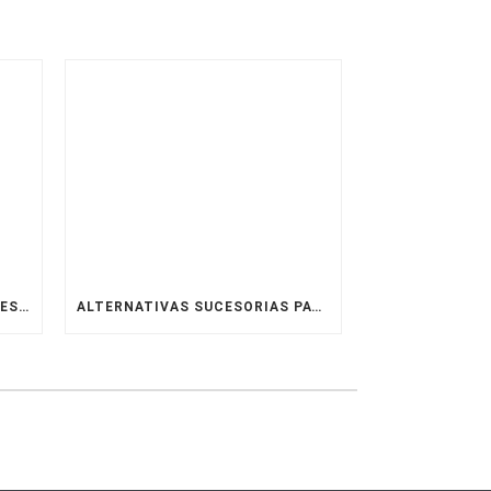
PERSONAS MORALES CON FINES NO LUCRATIVOS Y DONATARIAS AUTORIZADAS EN MÉXICO.
ALTERNATIVAS SUCESORIAS PATRIMONIALES