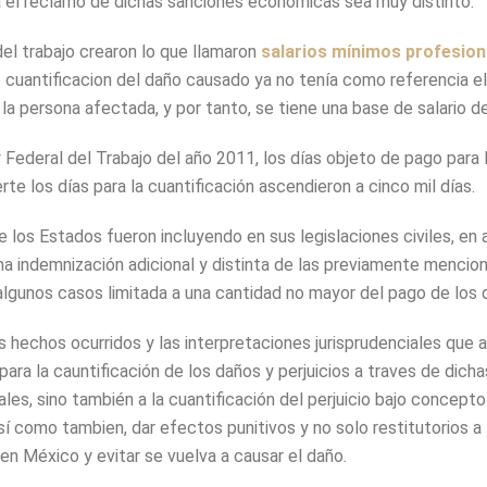
a el reclamo de dichas sanciones económicas sea muy distinto.
del trabajo crearon lo que llamaron
salarios mínimos profesion
e cuantificacion del daño causado ya no tenía como referencia el
a persona afectada, y por tanto, se tiene una base de salario 
ey Federal del Trabajo del año 2011, los días objeto de pago par
 los días para la cuantificación ascendieron a cinco mil días.
los Estados fueron incluyendo en sus legislaciones civiles, en a
una indemnización adicional y distinta de las previamente mencion
 algunos casos limitada a una cantidad no mayor del pago de los d
os hechos ocurridos y las interpretaciones jurisprudenciales que
para la cauntificación de los daños y perjuicios a traves de dich
les, sino también a la cuantificación del perjuicio bajo concepto
sí como tambien, dar efectos punitivos y no solo restitutorios a 
 en México y evitar se vuelva a causar el daño.