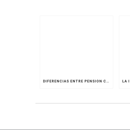
DIFERENCIAS ENTRE PENSION COMPENSATORIA E INDEMNMINAZACION POR BIENES ADQUIRIDOS EN EL MATRIMONIO ¿PUEDEN COEXISTIR?